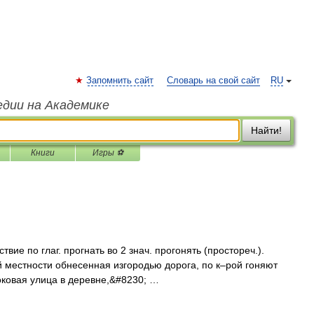
Запомнить сайт
Словарь на свой сайт
RU
едии на Академике
Найти!
Книги
Игры ⚽
твие по глаг. прогнать во 2 знач. прогонять (простореч.).
ой местности обнесенная изгородью дорога, по к–рой гоняют
Боковая улица в деревне,&#8230; …