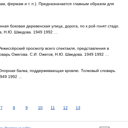
м, фермам и т. п.). Предназначается главным образом для
ая боковая деревенская улица, дорога, по к рой гонят стадо.
в, Н.Ю. Шведова. 1949 1992 …
Режиссёрский просмотр всего спектакля, представления в
оварь Ожегова. С.И. Ожегов, Н.Ю. Шведова. 1949 1992 …
 Опорная балка, поддерживающая кровлю. Толковый словарь
1949 1992 …
7
8
9
10
11
12
13