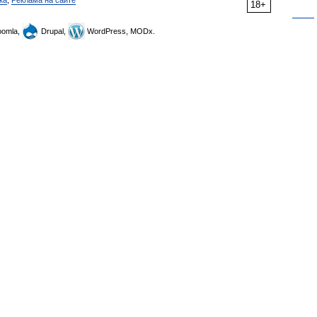
ка
,
Реклама на сайте
18+
omla,
Drupal,
WordPress, MODx.