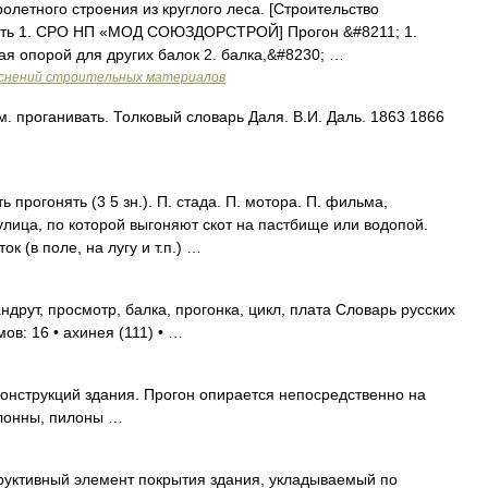
летного строения из круглого леса. [Строительство
асть 1. СРО НП «МОД СОЮЗДОРСТРОЙ] Прогон &#8211; 1.
ая опорой для других балок 2. балка,&#8230; …
яснений строительных материалов
. проганивать. Толковый словарь Даля. В.И. Даль. 1863 1866
ь прогонять (3 5 зн.). П. стада. П. мотора. П. фильма,
улица, по которой выгоняют скот на пастбище или водопой.
ок (в поле, на лугу и т.п.) …
ндрут, просмотр, балка, прогонка, цикл, плата Словарь русских
ов: 16 • ахинея (111) • …
онструкций здания. Прогон опирается непосредственно на
олонны, пилоны …
руктивный элемент покрытия здания, укладываемый по