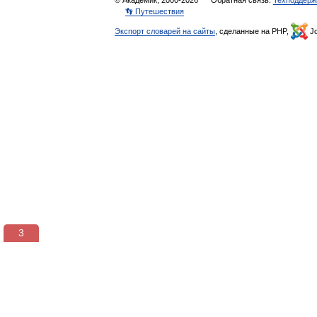
© Академик, 2000-2026
Обратная связь:
Техподдерж
👣 Путешествия
Экспорт словарей на сайты
, сделанные на PHP,
Jo
3