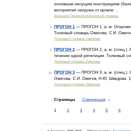
основным несущим конструкциям (балка
восприятия нагрузок от кровли …
Большой Энциклопедический словарь
ПРОГОН 1
— ПРОГОН 1, а, м. Огороженн
8
Толковый словарь Ожегова. С.И. Ожего
Толковый словарь Ожегова
ПРОГОН 2
— ПРОГОН 2, а, м. (спец.). 
9
течение одной репетиции. Толковый сл
Толковый словарь Ожегова
ПРОГОН 3
— ПРОГОН 3, а, м. (спец.).
10
Ожегова. С.И. Ожегов, Н.Ю. Шведова. 
Толковый словарь Ожегова
Страницы
Следующая
→
1
2
3
4
5
6