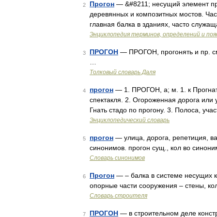
Прогон
— &#8211; несущий элемент про
2
деревянных и композитных мостов. Ч
главная балка в зданиях, часто служащ
Энциклопедия терминов, определений и по
ПРОГОН
— ПРОГОН, прогонять и пр. см
3
…
Толковый словарь Даля
прогон
— 1. ПРОГОН, а; м. 1. к Прогнат
4
спектакля. 2. Огороженная дорога или 
Гнать стадо по прогону. 3. Полоса, участ
Энциклопедический словарь
прогон
— улица, дорога, репетиция, ва
5
синонимов. прогон сущ., кол во синоним
Словарь синонимов
Прогон
— – балка в системе несущих к
6
опорные части сооружения – стены, к
Словарь строителя
ПРОГОН
— в строительном деле конст
7